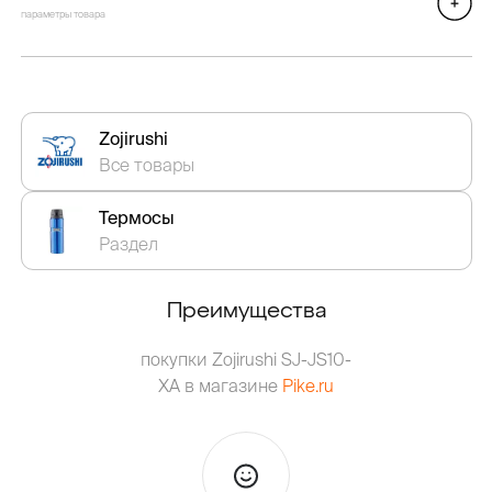
параметры товара
Zojirushi
Все товары
Термосы
Раздел
Преимущества
покупки Zojirushi SJ-JS10-
XA в магазине
Pike.ru