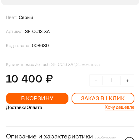
Цвет:
Серый
Артикул:
SF-CC13-XA
Код товара:
008680
Купить термос Zojirushi SF-CC13-XA 1,3L можно за:
10 400
-
+
В КОРЗИНУ
ЗАКАЗ В 1 КЛИК
Хочу дешевле
Доставка
Оплата
Описание и характеристики
/ особенности и