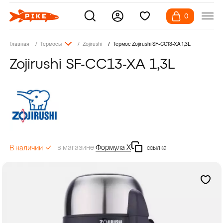
0
Главная
Термосы
Zojirushi
Термос Zojirushi SF-CC13-XA 1,3L
Zojirushi SF-CC13-XA 1,3L
в магазине
Формула Х
В наличии
ссылка