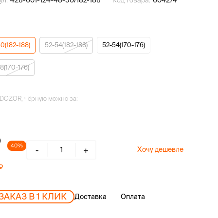
ул:
428-001-124-48-50/182-188
Код товара:
004274
0(182-188)
52-54(182-188)
52-54(170-176)
8(170-176)
f DOZOR, чёрную можно за:
40%
-
+
Хочу дешевле
ЗАКАЗ В 1 КЛИК
Доставка
Оплата