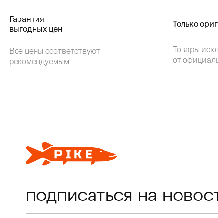
Гарантия
Только ори
выгодных цен
Товары иск
Все цены соответствуют
от официал
рекомендуемым
подписаться на новос