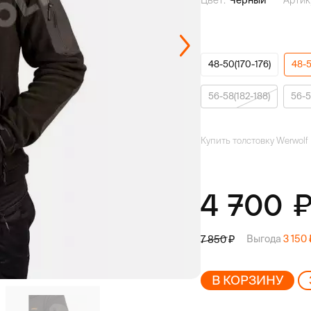
Цвет:
Чёрный
Артик
48-50(170-176)
48-5
56-58(182-188)
56-5
Купить толстовку Werwol
4 700
Выгода
3 150
7 850
В КОРЗИНУ