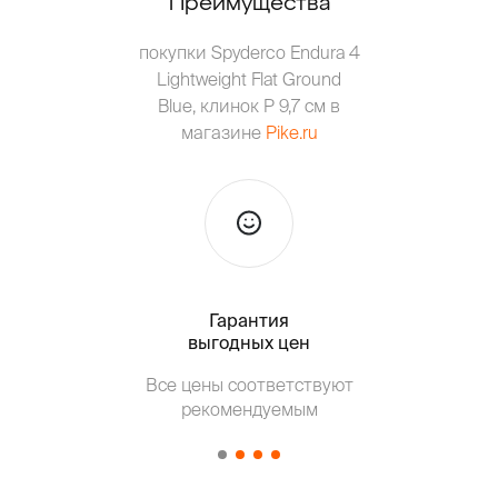
Преимущества
покупки Spyderco Endura 4
Lightweight Flat Ground
Blue, клинок P 9,7 см в
магазине
Pike.ru
Гарантия
Тольк
выгодных цен
Все цены соответствуют
Т
рекомендуемым
от о