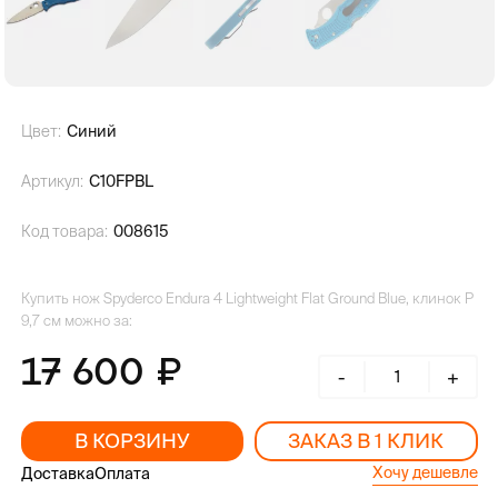
Цвет:
Синий
Артикул:
C10FPBL
Код товара:
008615
Купить нож Spyderco Endura 4 Lightweight Flat Ground Blue, клинок P
9,7 см можно за:
17 600
-
+
В КОРЗИНУ
ЗАКАЗ В 1 КЛИК
Хочу дешевле
Доставка
Оплата