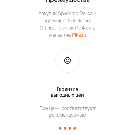
покупки Spyderco Delica 4
Lightweight Flat Ground
Orange, клинок P 7,4 см в
магазине
Pike.ru
Гарантия
Тольк
выгодных цен
Т
Все цены соответствуют
от о
рекомендуемым