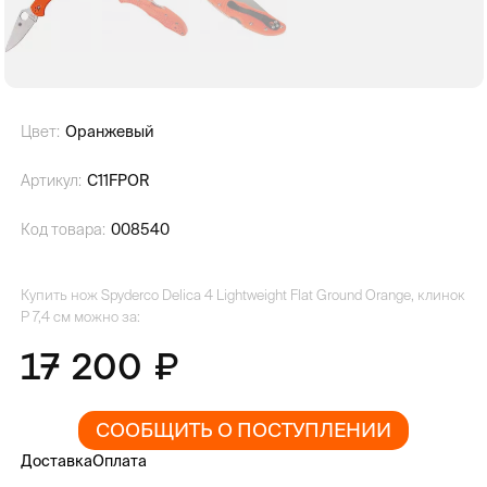
Цвет:
Оранжевый
Артикул:
C11FPOR
Код товара:
008540
Купить нож Spyderco Delica 4 Lightweight Flat Ground Orange, клинок
P 7,4 см можно за:
17 200
СООБЩИТЬ О ПОСТУПЛЕНИИ
Доставка
Оплата