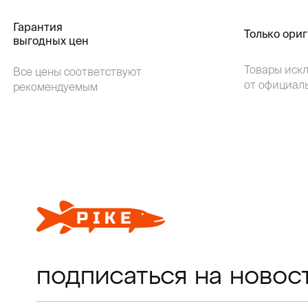
Гарантия
Только ори
выгодных цен
Товары иск
Все цены соответствуют
от официал
рекомендуемым
подписаться на новос