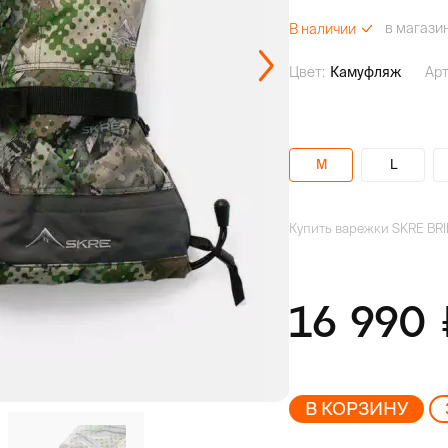
в магази
В наличии
Цвет:
Камуфляж
Арт
M
L
Купить варежки SKRE BRI
16 990
В КОРЗИНУ