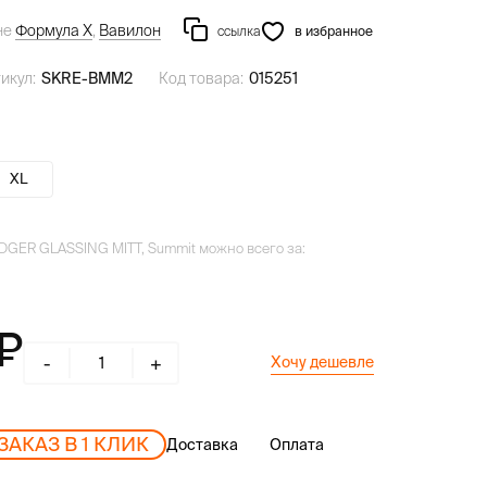
не
Формула Х
,
Вавилон
ссылка
в избранное
икул:
SKRE-BMM2
Код товара:
015251
XL
DGER GLASSING MITT, Summit можно всего за:
-
+
Хочу дешевле
ЗАКАЗ В 1 КЛИК
Доставка
Оплата