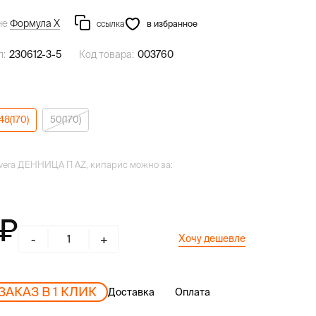
не
Формула Х
ссылка
в избранное
л:
230612-3-5
Код товара:
003760
48(170)
50(170)
vera ДЕННИЦА П AZ, кипарис можно за:
-
+
Хочу дешевле
ЗАКАЗ В 1 КЛИК
Доставка
Оплата