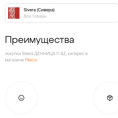
Sivera (Сивера)
Все товары
Преимущества
покупки Sivera ДЕННИЦА П AZ, кипарис в
магазине
Pike.ru