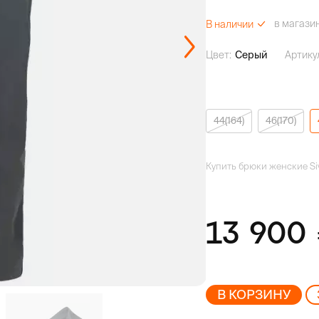
в магази
В наличии
Цвет:
Серый
Артику
44(164)
46(170)
Купить брюки женские Si
13 900
В КОРЗИНУ