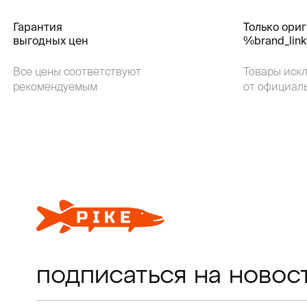
Гарантия
Только ори
выгодных цен
%brand_lin
Все цены соответствуют
Товары иск
рекомендуемым
от официал
подписаться на новос