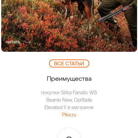
читать
ВCЕ СТАТЬИ
Преимущества
покупки Sitka Fanatic WS
Beanie New, Optifade
Elevated II в магазине
Pike.ru