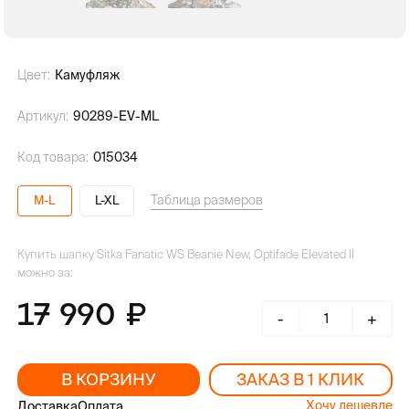
Цвет:
Камуфляж
Артикул:
90289-EV-ML
Код товара:
015034
Таблица размеров
M-L
L-XL
Купить шапку Sitka Fanatic WS Beanie New, Optifade Elevated II
можно за:
17 990
-
+
В КОРЗИНУ
ЗАКАЗ В 1 КЛИК
Хочу дешевле
Доставка
Оплата