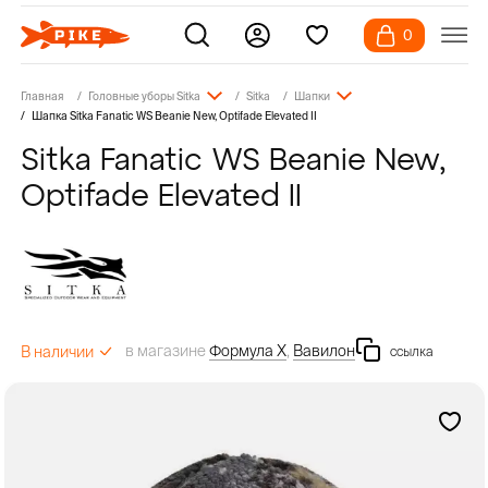
0
Главная
Головные уборы Sitka
Sitka
Шапки
Шапка Sitka Fanatic WS Beanie New, Optifade Elevated II
Sitka Fanatic WS Beanie New,
Optifade Elevated II
в магазине
Формула Х
,
Вавилон
В наличии
ссылка