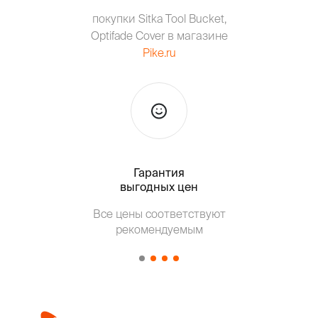
покупки Sitka Tool Bucket,
Optifade Cover в магазине
Pike.ru
Гарантия
Тольк
выгодных цен
Т
Все цены соответствуют
от о
рекомендуемым