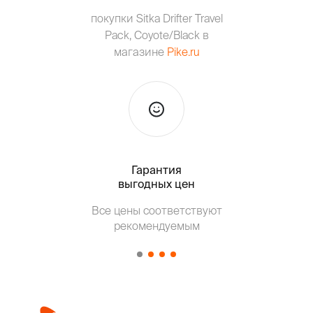
покупки Sitka Drifter Travel
Pack, Coyote/Black в
магазине
Pike.ru
Гарантия
Тольк
выгодных цен
Т
Все цены соответствуют
от о
рекомендуемым