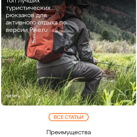
Топ лучших
туристических
рюкзаков для
активного отдыха по
версии Pike.ru
/ 05.02.2024
читать
ВCЕ СТАТЬИ
Преимущества