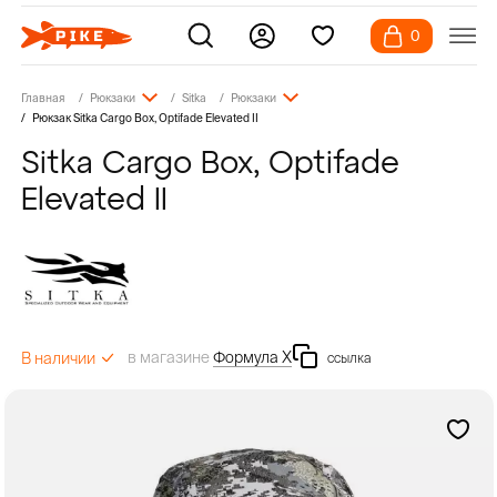
0
Главная
Рюкзаки
Sitka
Рюкзаки
Рюкзак Sitka Cargo Box, Optifade Elevated II
Sitka Cargo Box, Optifade
Elevated II
в магазине
Формула Х
В наличии
ссылка