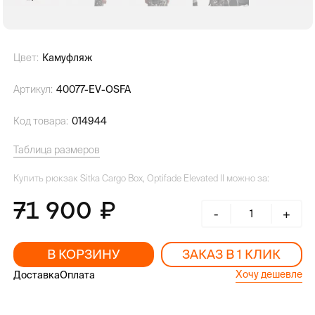
Цвет:
Камуфляж
Артикул:
40077-EV-OSFA
Код товара:
014944
Таблица размеров
Купить рюкзак Sitka Cargo Box, Optifade Elevated II можно за:
71 900
-
+
В КОРЗИНУ
ЗАКАЗ В 1 КЛИК
Хочу дешевле
Доставка
Оплата