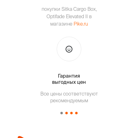
покупки Sitka Cargo Box,
Optifade Elevated II в
магазине
Pike.ru
Гарантия
Тольк
выгодных цен
Все цены соответствуют
Т
рекомендуемым
от о