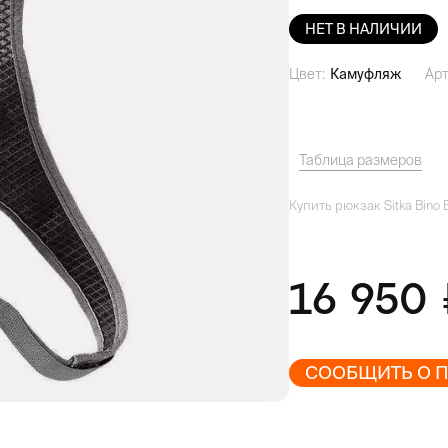
НЕТ В НАЛИЧИИ
Цвет:
Камуфляж
Арт
Таблица размеров
Купить рюкзак Sitka Bino B
16 950
СООБЩИТЬ О 