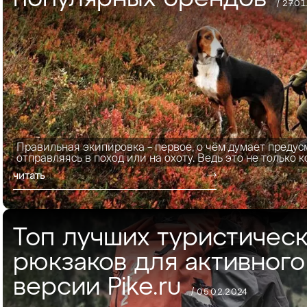
/ 27.0
Правильная экипировка – первое, о чём думает предус
отправляясь в поход или на охоту. Ведь это не только к
читать
Топ лучших туристичес
рюкзаков для активного
версии Pike.ru
/ 05.02.2024