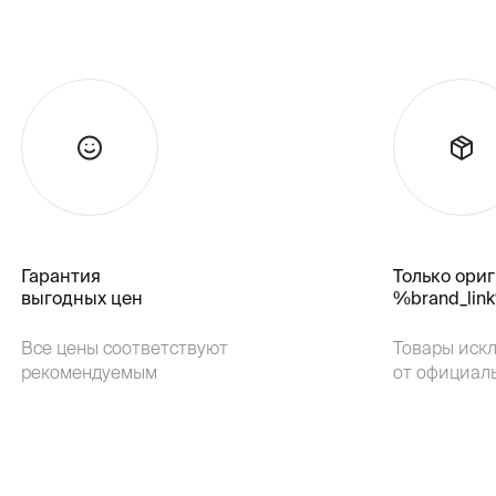
Гарантия
Только ори
выгодных цен
%brand_lin
Все цены соответствуют
Товары иск
рекомендуемым
от официал