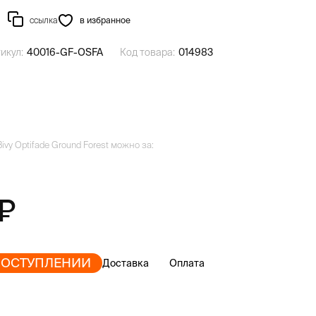
ссылка
в избранное
икул:
40016-GF-OSFA
Код товара:
014983
ivy Optifade Ground Forest можно за:
ПОСТУПЛЕНИИ
Доставка
Оплата