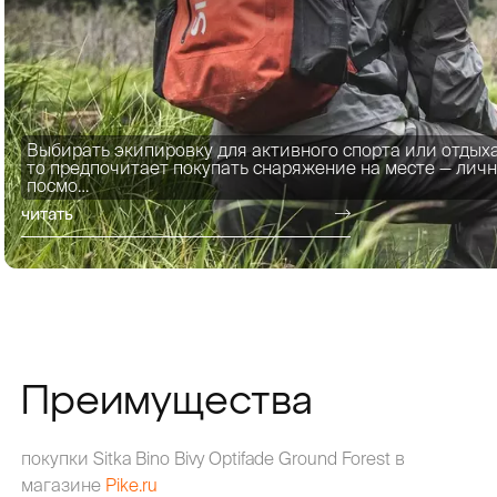
Выбирать экипировку для активного спорта или отдыха
то предпочитает покупать снаряжение на месте — личн
посмо…
читать
Преимущества
покупки Sitka Bino Bivy Optifade Ground Forest в
магазине
Pike.ru