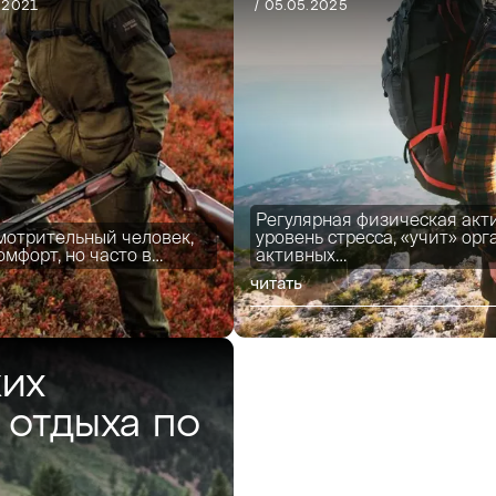
1.2021
/ 05.05.2025
Регулярная физическая акт
мотрительный человек,
уровень стресса, «учит» ор
омфорт, но часто в…
активных…
читать
ких
 отдыха по