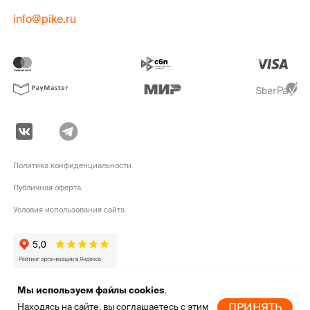
info@pike.ru
Политика конфиденциальности
Публичная оферта
Условия использования сайта
Мы используем файлы cookies
.
pike.ru © 2010 - 2026 | Высококачественная
экипировка для активного
ПРИНЯТЬ
Находясь на сайте, вы соглашаетесь с этим
отдыха
от мировых брендов