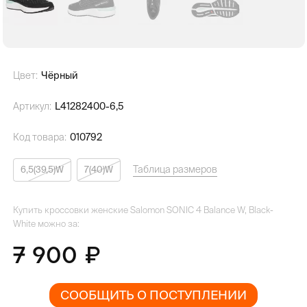
Цвет:
Чёрный
Артикул:
L41282400-6,5
Код товара:
010792
Таблица размеров
6,5(39,5)W
7(40)W
Купить кроссовки женские Salomon SONIC 4 Balance W, Black-
White можно за:
7 900
СООБЩИТЬ О ПОСТУПЛЕНИИ