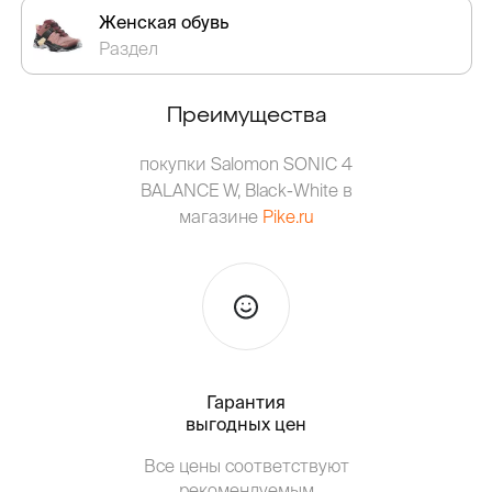
Женская обувь
Раздел
Преимущества
покупки Salomon SONIC 4
BALANCE W, Black-White в
магазине
Pike.ru
Гарантия
Тольк
выгодных цен
Все цены соответствуют
Т
рекомендуемым
от о