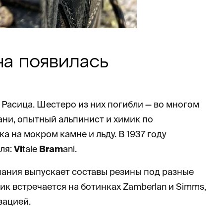
на появилась
е Расица. Шестеро из них погибли — во многом
ани, опытный альпинист и химик по
 на мокром камне и льду. В 1937 году
ля:
Vi
tale
Bram
ani.
мпания выпускает составы резины под разные
ик встречается на ботинках Zamberlan и Simms,
изацией.