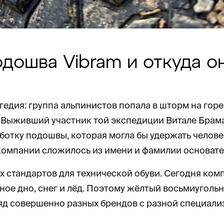
одошва Vibram и откуда о
гедия: группа альпинистов попала в шторм на гор
ф. Выживший участник той экспедиции Витале Брам
отку подошвы, которая могла бы удержать человека
компании сложилось из имени и фамилии основате
ых стандартов для технической обуви. Сегодня ко
ное дно, снег и лёд. Поэтому жёлтый восьмиугольн
згляд совершенно разных брендов с разной специал