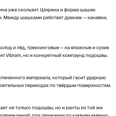
ина уже скользит. Ширина и форма шашек
ие. Между шашками работает дренаж — канавки,
олод и лёд, треккинговые — на влажные и сухие
ип Vibram, но и конкретный компаунд подошвы.
спененного материала, который гасит ударную
 длительных переходах по твёрдым поверхностям.
ает не только подошвы, но и ранты из той же
повреждений: при движении по камням именно