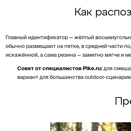
Как распо
Главный идентификатор — жёлтый восьмиугольни
обычно размещают на пятке, в средней части п
искажённой, а сама резина — заметно мягче и ме
Совет от специалистов Pike.ru:
для смешан
вариант для большинства outdoor-сценарие
Пр