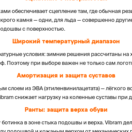
ми обеспечивает сцепление там, где обычная рез
мокрого камня — одни, для льда — совершенно друг
 подошвы с поверхностью.
Широкий температурный диапазон
ратурные условия: зимние решения рассчитаны на х
ф. Поэтому при выборе важен не только сам логот
Амортизация и защита суставов
м слоем из ЭВА (этиленвинилацетата) — лёгкого в
Vibram снижает нагрузку на коленные суставы при
Ранты: защита верха обуви
 ботинка в зоне стыка подошвы и верха. Vibram дел
ду подошвой и кожаным верхом от механических 