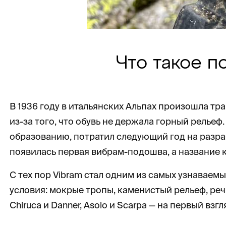
Что такое п
В 1936 году в итальянских Альпах произошла тра
из-за того, что обувь не держала горный релье
образованию, потратил следующий год на разраб
появилась первая вибрам-подошва, а название 
С тех пор Vibram стал одним из самых узнаваем
условия: мокрые тропы, каменистый рельеф, реч
Chiruca и Danner, Asolo и Scarpa — на первый в