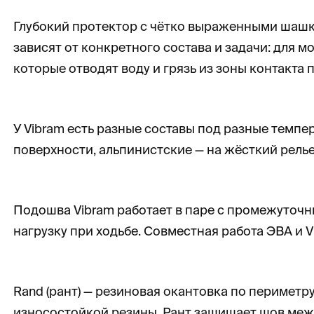
Глубокий протектор с чётко выраженными шашка
зависят от конкретного состава и задачи: для 
которые отводят воду и грязь из зоны контакта
У Vibram есть разные составы под разные темпе
поверхности, альпинистские — на жёсткий релье
Подошва Vibram работает в паре с промежуточны
нагрузку при ходьбе. Совместная работа ЭВА и 
Rand (рант) — резиновая окантовка по периметру
износостойкой резины. Рант защищает шов меж