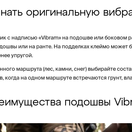
знать оригинальную вибр
к с надписью «Vibram» на подошве или боковом р
одошвы или на ранте. На подделках клеймо может 
нее упругой.
ного маршрута (лес, камни, снег) выбирайте соста
в, когда на одном маршруте встречаются грунт, вл
еимущества подошвы Vib