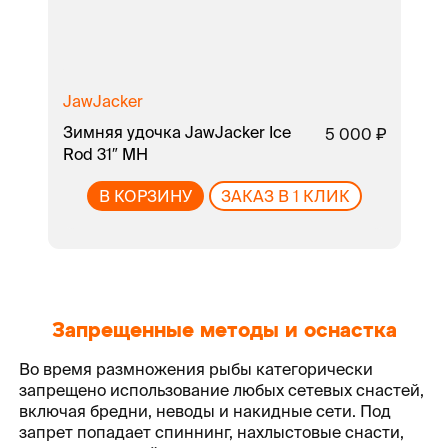
JawJacker
Ja
Зимняя удочка JawJacker Ice
Зи
5 000
Rod 31″ MH
Ro
В КОРЗИНУ
ЗАКАЗ В 1 КЛИК
Запрещенные методы и оснастка
Во время размножения рыбы категорически
запрещено использование любых сетевых снастей,
включая бредни, неводы и накидные сети. Под
запрет попадает спиннинг, нахлыстовые снасти,