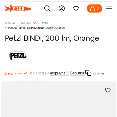
0
Главная
Фонари
Petzl
Фонарь налобный Petzl BINDI, 200 lm, Orange
Petzl BINDI, 200 lm, Orange
в магазине
Формула Х
,
Вавилон
В наличии
ссылка