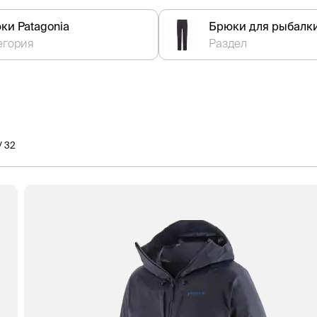
ки Patagonia
Брюки для рыбалк
егория
Раздел
/ 32