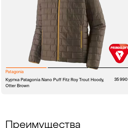
Patagonia
руб.
Куртка Patagonia Nano Puff Fitz Roy Trout Hoody,
35 99
Otter Brown
В КОРЗИНУ
ЗАКАЗ В 1 КЛИК
Преимущества