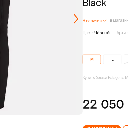
Black
в магази
В наличии
Цвет:
Чёрный
Артик
M
L
Купить брюки Patagonia M'
22 05