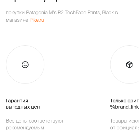
покупки Patagonia M's R2 TechFace Pants, Black в
магазине
Pike.ru
Гарантия
Только ори
выгодных цен
%brand_lin
Все цены соответствуют
Товары иск
рекомендуемым
от официал