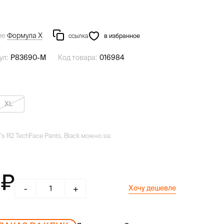
не
Формула Х
ссылка
в избранное
ул:
P83690-M
Код товара:
016984
XL
s R2 TechFace Pants, Black можно за:
0
-
+
Хочу дешевле