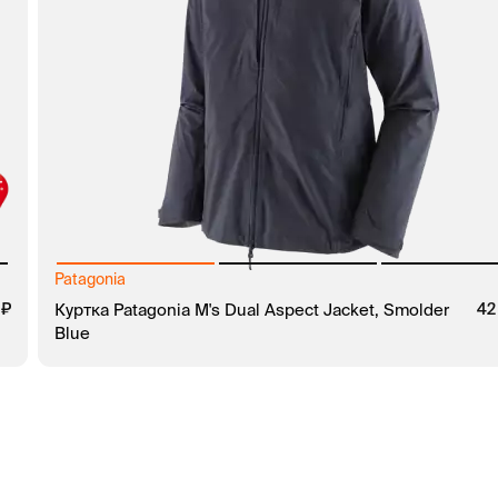
Patagonia
руб.
0
руб.
Куртка Patagonia M's Dual Aspect Jacket, Smolder
42
Blue
В КОРЗИНУ
ЗАКАЗ В 1 КЛИК