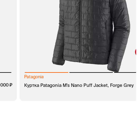
Patagonia
руб.
 000
руб.
Куртка Patagonia M's Nano Puff Jacket, Forge Grey
В КОРЗИНУ
ЗАКАЗ В 1 КЛИК