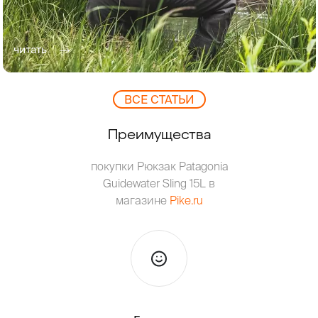
читать
ВCЕ СТАТЬИ
Преимущества
покупки Рюкзак Patagonia
Guidewater Sling 15L в
магазине
Pike.ru