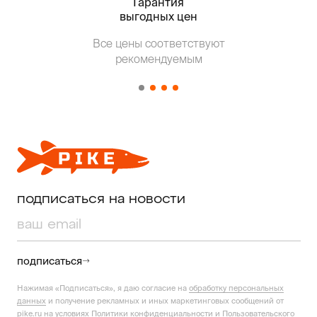
Гарантия
Тольк
выгодных цен
Т
Все цены соответствуют
от о
рекомендуемым
подписаться на новости
подписаться
Нажимая «Подписаться», я даю согласие на
обработку персональных
данных
и получение рекламных и иных маркетинговых сообщений от
pike.ru на условиях
Политики конфиденциальности
и
Пользовательского