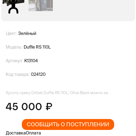
Цвет:
Зелёный
Модель:
Duffle RS 110L
Артикул:
K13104
Код товара:
024120
Купить сумку Ortlieb Duffle RS 110L, Olive Black можно за:
45 000
СООБЩИТЬ О ПОСТУПЛЕНИИ
Доставка
Оплата