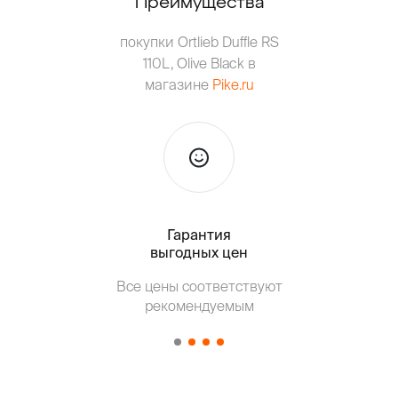
Преимущества
покупки Ortlieb Duffle RS
110L, Olive Black в
магазине
Pike.ru
Гарантия
Тольк
выгодных цен
Т
Все цены соответствуют
от о
рекомендуемым