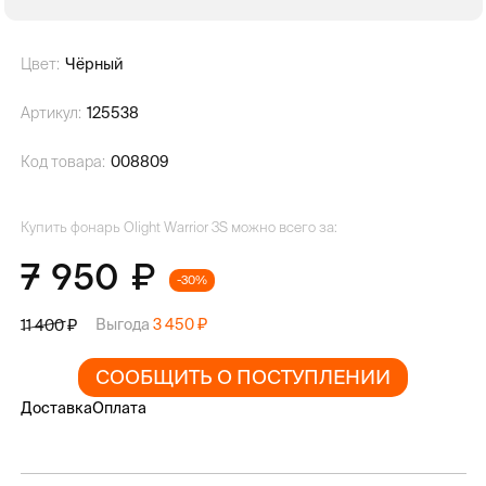
Цвет:
Чёрный
Артикул:
125538
Код товара:
008809
Купить фонарь Olight Warrior 3S можно всего за:
7 950
-30%
Выгода
3 450
11 400
СООБЩИТЬ О ПОСТУПЛЕНИИ
Доставка
Оплата