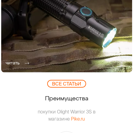
читать
ВCЕ СТАТЬИ
Преимущества
покупки Olight Warrior 3S в
магазине
Pike.ru