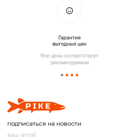
Гарантия
Тольк
выгодных цен
Т
Все цены соответствуют
от о
рекомендуемым
подписаться на новости