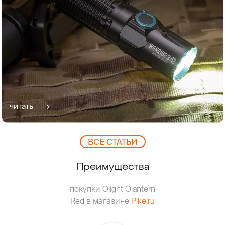
читать
ВCЕ СТАТЬИ
Преимущества
покупки Olight Olantern
Red в магазине
Pike.ru