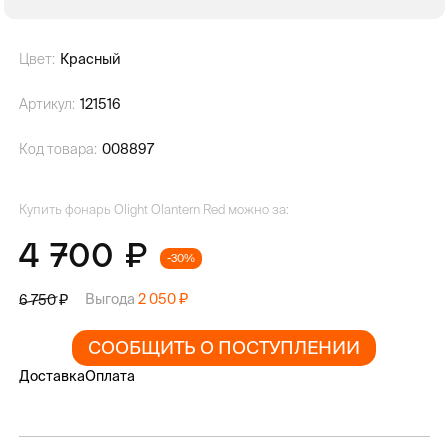
Цвет:
Красный
Артикул:
121516
Код товара:
008897
Купить фонарь Olight Olantern Red можно за:
4 700
-30%
Выгода
2 050
6 750
СООБЩИТЬ О ПОСТУПЛЕНИИ
Доставка
Оплата