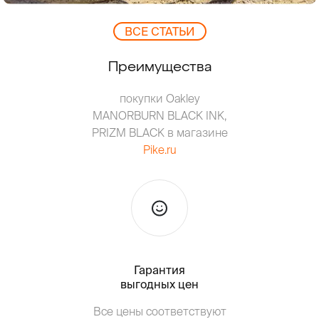
ВCЕ СТАТЬИ
Преимущества
покупки Oakley
MANORBURN BLACK INK,
PRIZM BLACK в магазине
Pike.ru
Гарантия
Тольк
выгодных цен
Все цены соответствуют
Т