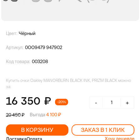
Цвет:
Чёрный
Артикул:
0OO9479 947902
Код товара:
003208
Купить очки Oakley MANORBURN BLACK INK, PRIZM BLACK можно
за:
16 350
-
+
-20%
Выгода
4 100
20 450
В КОРЗИНУ
ЗАКАЗ В 1 КЛИК
Хочу дешевле
Доставка
Оплата