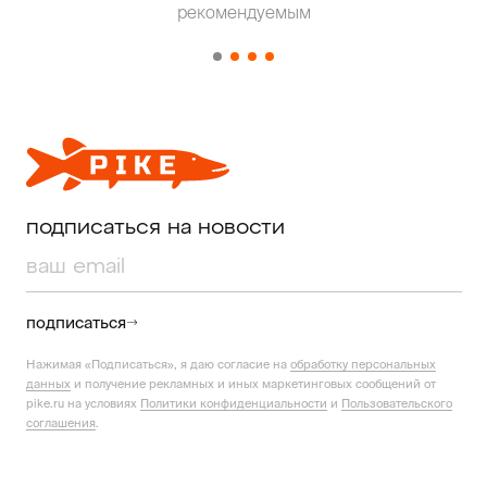
рекомендуемым
от о
подписаться на новости
подписаться
Нажимая «Подписаться», я даю согласие на
обработку персональных
данных
и получение рекламных и иных маркетинговых сообщений от
pike.ru на условиях
Политики конфиденциальности
и
Пользовательского
соглашения
.