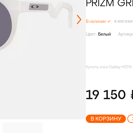
PRIZM GR
в магази
В наличии
Цвет:
Белый
Артикул
Купить очки Oakley HSTN
19 150
В КОРЗИНУ