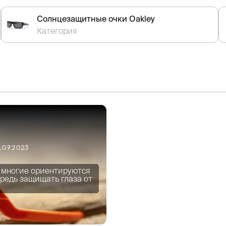
Солнцезащитные очки Oakley
Категория
1.07.2023
я многие ориентируются
ередь защищать глаза от