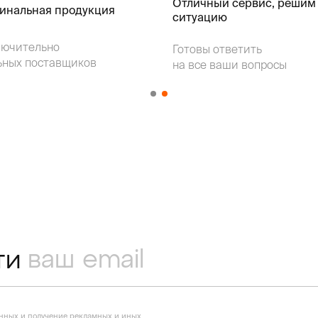
Отличный сервис, решим
гинальная продукция
ситуацию
лючительно
Готовы ответить
ьных поставщиков
на все ваши вопросы
ти
анных
и получение рекламных и иных