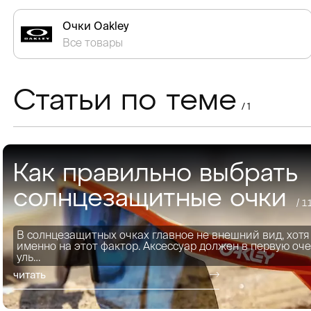
Очки Oakley
Все товары
Статьи по теме
/ 1
Как правильно выбрать
солнцезащитные очки
/ 1
В солнцезащитных очках главное не внешний вид, хот
именно на этот фактор. Аксессуар должен в первую оч
уль…
читать