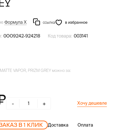
EY
не
Формула Х
ссылка
в избранное
:
0OO9242-924218
Код товара:
003141
 MATTE VAPOR, PRIZM GREY можно за:
-
+
Хочу дешевле
ЗАКАЗ В 1 КЛИК
Доставка
Оплата