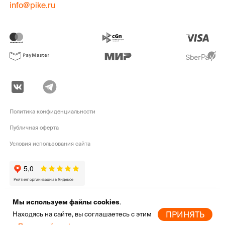
info@pike.ru
Политика конфиденциальности
Публичная оферта
Условия использования сайта
Мы используем файлы cookies
.
pike.ru © 2010 - 2026 | Высококачественная
экипировка для активного
ПРИНЯТЬ
Находясь на сайте, вы соглашаетесь с этим
отдыха
от мировых брендов