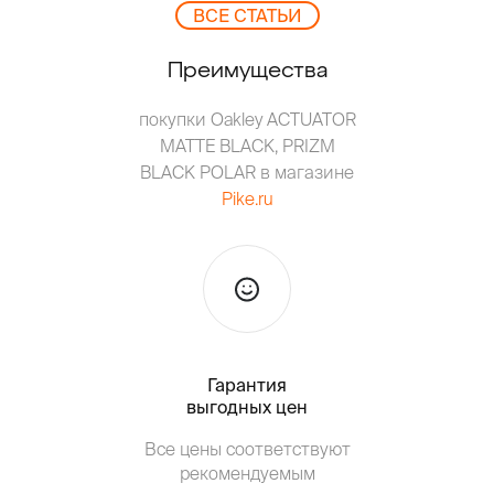
ВCЕ СТАТЬИ
Преимущества
покупки Oakley ACTUATOR
MATTE BLACK, PRIZM
BLACK POLAR в магазине
Pike.ru
Гарантия
Тольк
выгодных цен
Все цены соответствуют
Т
рекомендуемым
от о