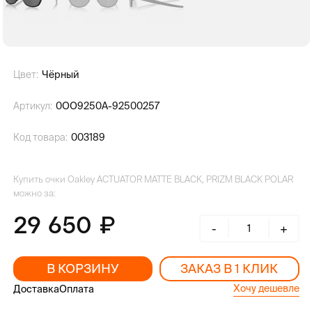
Цвет:
Чёрный
Артикул:
0OO9250A-92500257
Код товара:
003189
Купить очки Oakley ACTUATOR MATTE BLACK, PRIZM BLACK POLAR
можно за:
29 650
-
+
В КОРЗИНУ
ЗАКАЗ В 1 КЛИК
Хочу дешевле
Доставка
Оплата