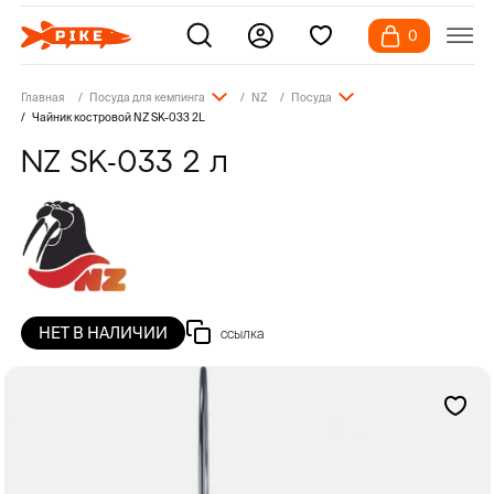
0
Главная
Посуда для кемпинга
NZ
Посуда
Чайник костровой NZ SK-033 2L
NZ SK-033 2 л
НЕТ В НАЛИЧИИ
ссылка