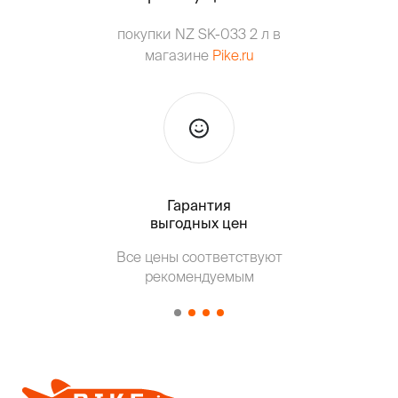
покупки NZ SK-033 2 л в
магазине
Pike.ru
Гарантия
Тольк
выгодных цен
Т
Все цены соответствуют
от о
рекомендуемым