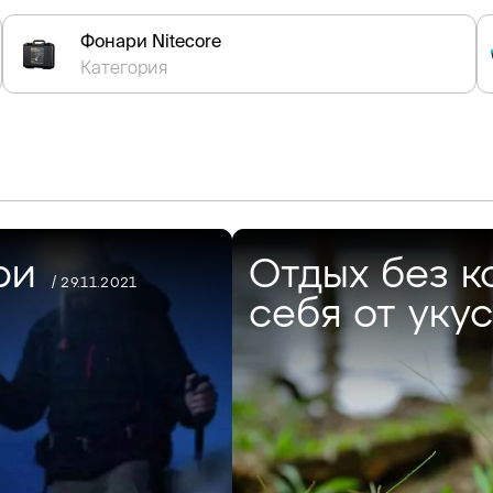
Фонари Nitecore
Категория
ри
Отдых без к
/ 29.11.2021
себя от уку