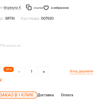
не
Формула Х
ссылка
в избранное
ул:
SRT6i
Код товара:
007920
RT6i можно за:
-25%
-
+
Хочу дешевле
ЗАКАЗ В 1 КЛИК
Доставка
Оплата