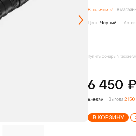
в магази
В наличии
Цвет:
Чёрный
Артик
Купить фонарь Nitecore S
6 450
Выгода
2 150
8 600
В КОРЗИНУ