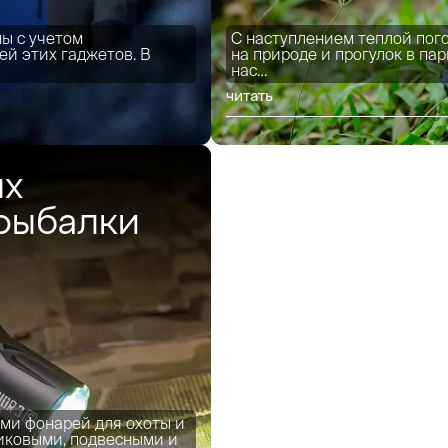
ы с учетом
С наступлением теплой пого
й этих гаджетов. В
на природе и прогулок в па
нас…
читать
ых
 рыбалки
ми фонарей для охоты и
иковыми, подвесными и