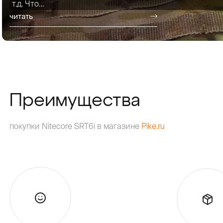
т.д. Что…
читать
Преимущества
покупки Nitecore SRT6i в магазине
Pike.ru