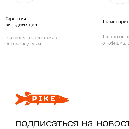
Гарантия
Только ори
выгодных цен
Товары иск
Все цены соответствуют
от официал
рекомендуемым
подписаться на новос