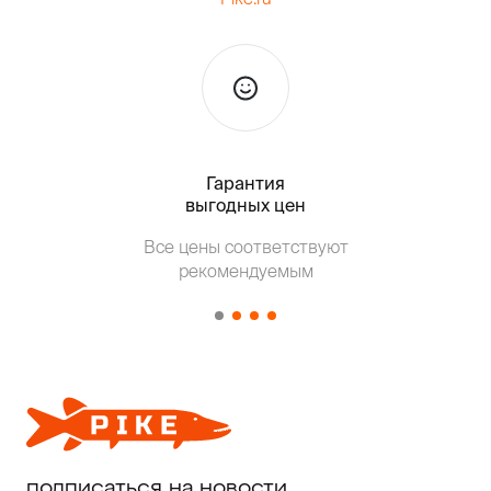
Гарантия
Тольк
выгодных цен
Т
Все цены соответствуют
от о
рекомендуемым
подписаться на новости