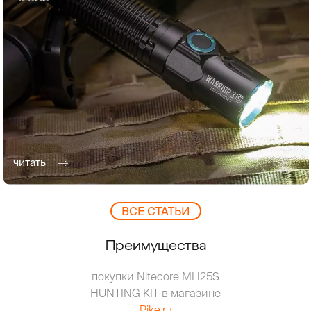
читать
ВCЕ СТАТЬИ
Преимущества
покупки Nitecore MH25S
HUNTING KIT в магазине
Pike.ru