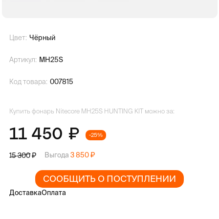
Цвет:
Чёрный
Артикул:
MH25S
Код товара:
007815
Купить фонарь Nitecore MH25S HUNTING KIT можно за:
11 450
-25%
Выгода
3 850
15 300
СООБЩИТЬ О ПОСТУПЛЕНИИ
Доставка
Оплата