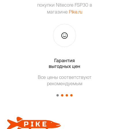
покупки Nitecore FSP30 в
магазине
Pike.ru
Гарантия
Тольк
выгодных цен
Все цены соответствуют
Т
рекомендуемым
от о