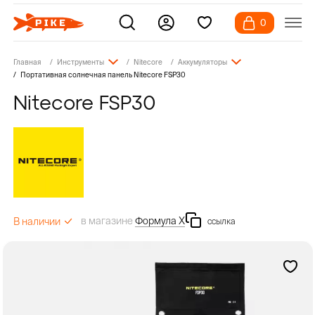
0
Главная
Инструменты
Nitecore
Аккумуляторы
Портативная солнечная панель Nitecore FSP30
Nitecore FSP30
в магазине
Формула Х
В наличии
ссылка