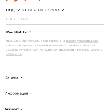
подписаться на новости
подписаться
Нажимая «Подписаться», я даю согласие на
обработку персональных
данных
и получение рекламных и иных маркетинговых сообщений от
pike.ru на условиях
Политики конфиденциальности
и
Пользовательского
соглашения
.
Каталог
Информация
Аккаунт