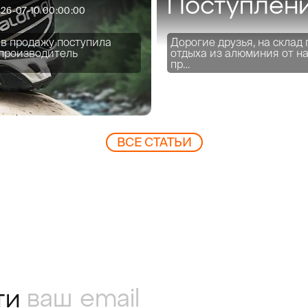
Поступлени
26-07-10 00:00:00
 в продажу поступила
Дорогие друзья, на склад
 производитель
отдыха из алюминия от на
пр…
читать
ВCЕ СТАТЬИ
ти