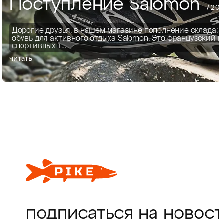
Поступление Salomon
/
20
Дорогие друзья, в нашем магазине пополнение склада:
обувь для активного отдыха Salomon. Это французский
спортивных т…
читать
подписаться на новос