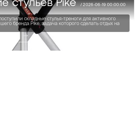
е стульев Pike
/
2026-06-19 00:00:00
 поступили складные стулья-треноги для активного
шего бренда Pike, задача которого сделать отдых на