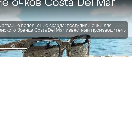
е очков Costa Del Mar
магазине пополнение склада: поступили очки для
нского бренда Costa Del Mar, известный производитель