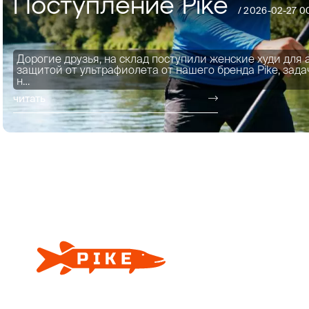
Поступление Pike
/
2026-02-27 0
Дорогие друзья, на склад поступили женские худи для 
защитой от ультрафиолета от нашего бренда Pike, зада
н…
читать