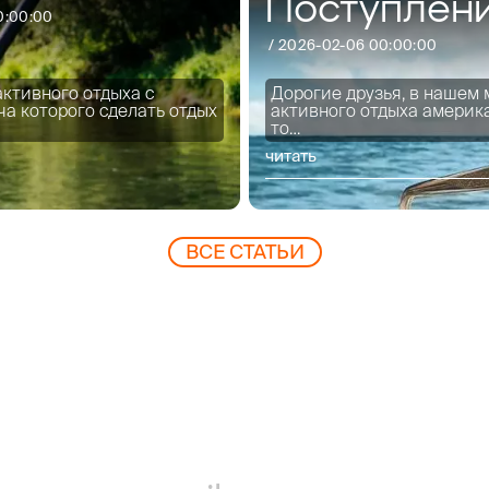
Поступлени
0:00:00
/
2026-02-06 00:00:00
активного отдыха с
Дорогие друзья, в нашем 
ча которого сделать отдых
активного отдыха америка
то…
читать
ВCЕ СТАТЬИ