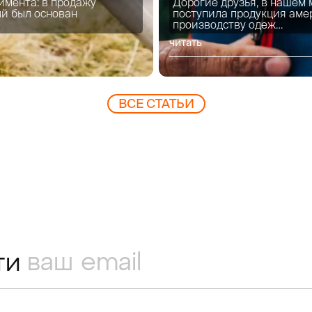
имента: в продажу
Дорогие друзья, в нашем
ый был основан
поступила продукция аме
производству одеж…
читать
ВCЕ СТАТЬИ
ти