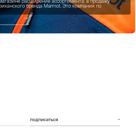
 магазине расширение ассортимента: в продажу
риканского бренда Marmot. Это компания по
подписаться