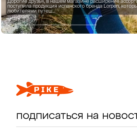
Дорогие друзья, в нашем магазине расширение ассорт
поступила продукция испанского бренда Lorpen, котор
любителями путеш…
читать
подписаться на новос