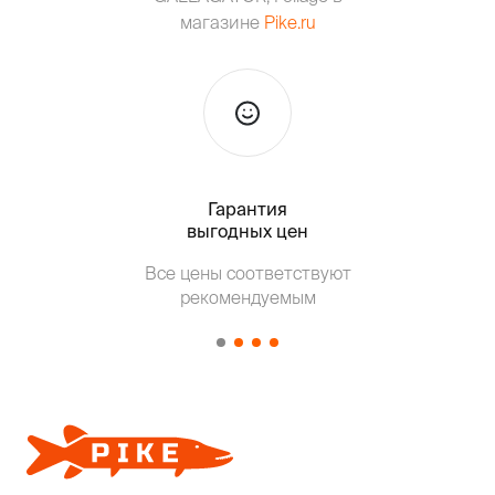
магазине
Pike.ru
Гарантия
Тольк
выгодных цен
Т
Все цены соответствуют
от о
рекомендуемым