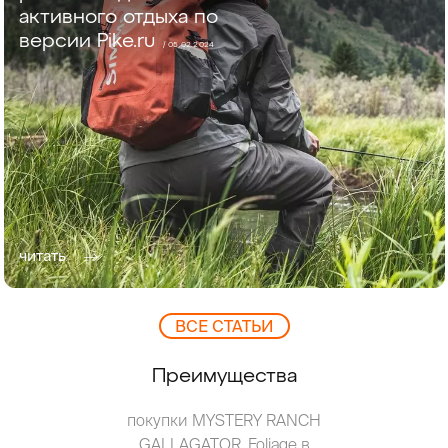
активного отдыха по
версии Pike.ru
/ 05.02.2024
читать
ВCЕ СТАТЬИ
Преимущества
покупки MYSTERY RANCH
GALLAGATOR, Foliage в