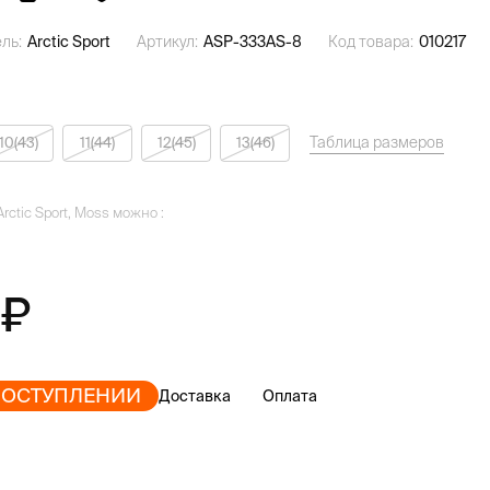
ль:
Arctic Sport
Артикул:
ASP-333AS-8
Код товара:
010217
Таблица размеров
10(43)
11(44)
12(45)
13(46)
rctic Sport, Moss можно :
ПОСТУПЛЕНИИ
Доставка
Оплата