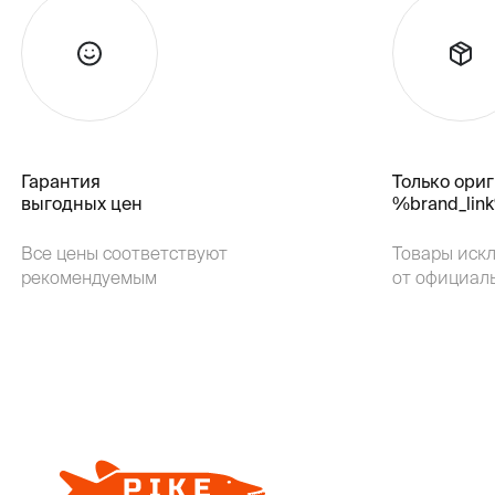
Гарантия
Только ори
выгодных цен
%brand_lin
Все цены соответствуют
Товары иск
рекомендуемым
от официал