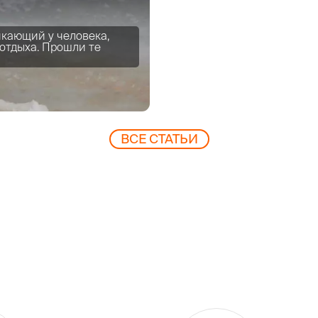
икающий у человека,
отдыха. Прошли те
ВCЕ СТАТЬИ