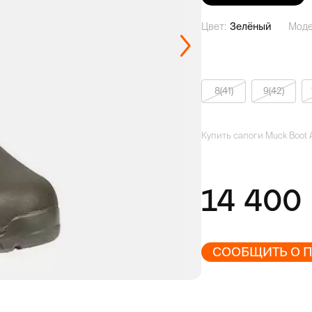
Цвет:
Зелёный
Моде
8(41)
9(42)
Купить сапоги Muck Boot A
14 400
СООБЩИТЬ О 