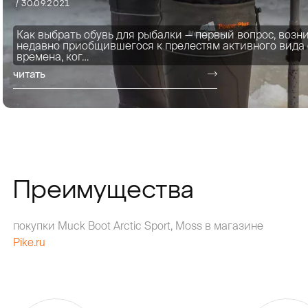
/ 30.09.2021
Как выбрать обувь для рыбалки — первый вопрос, возн
недавно приобщившегося к прелестям активного вида 
времена, ког…
читать
Преимущества
покупки Muck Boot Arctic Sport, Moss в магазине
Pike.ru