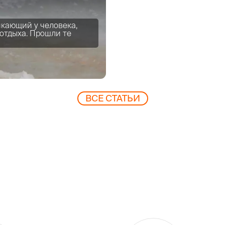
икающий у человека,
отдыха. Прошли те
ВCЕ СТАТЬИ