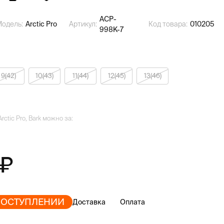
ACP-
Модель:
Arctic Pro
Артикул:
Код товара:
010205
998K-7
9(42)
10(43)
11(44)
12(45)
13(46)
ctic Pro, Bark можно за:
ПОСТУПЛЕНИИ
Доставка
Оплата