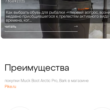
/ 30.09.2021
Как выбрать обувь для рыбалки — первый вопрос, возн
недавно приобщившегося к прелестям активного вида 
времена, ког…
читать
Преимущества
покупки Muck Boot Arctic Pro, Bark в магазине
Pike.ru