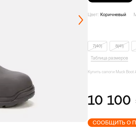
Цвет:
Коричневый
7(40)
8(41)
Таблица размеров
Купить сапоги Muck Boot Ar
10 100
СООБЩИТЬ О 