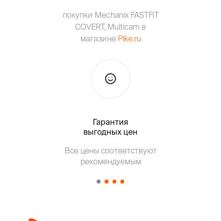
покупки Mechanix FASTFIT
COVERT, Multicam в
магазине
Pike.ru
Гарантия
Тольк
выгодных цен
Т
Все цены соответствуют
от о
рекомендуемым