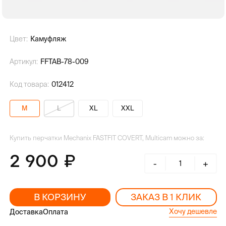
Цвет:
Камуфляж
Артикул:
FFTAB-78-009
Код товара:
012412
M
L
XL
XXL
Купить перчатки Mechanix FASTFIT COVERT, Multicam можно за:
2 900
-
+
В КОРЗИНУ
ЗАКАЗ В 1 КЛИК
Хочу дешевле
Доставка
Оплата