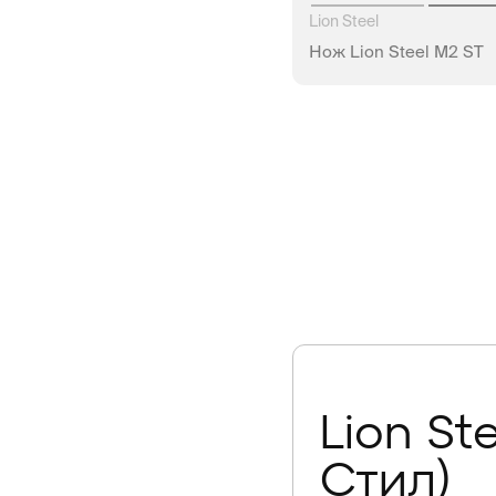
Lion Steel
Нож Lion Steel M2 ST
НЕТ В Н
Lion St
Стил)