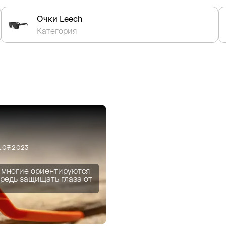
Очки Leech
Категория
1.07.2023
я многие ориентируются
ередь защищать глаза от