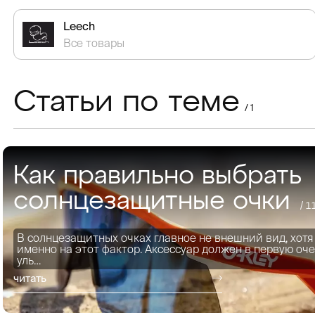
Leech
Все товары
Статьи по теме
/ 1
Как правильно выбрать
солнцезащитные очки
/ 1
В солнцезащитных очках главное не внешний вид, хот
именно на этот фактор. Аксессуар должен в первую оч
уль…
читать