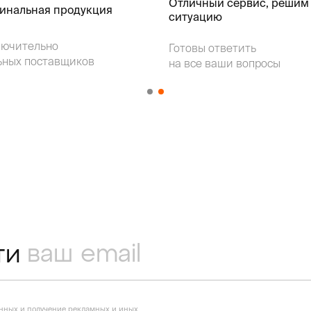
Отличный сервис, решим
гинальная продукция
ситуацию
лючительно
Готовы ответить
ьных поставщиков
на все ваши вопросы
ти
анных
и получение рекламных и иных