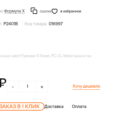
не
Формула Х
ссылка
в избранное
л:
P2401B
Код товара:
016997
ные Leech Eyewear X Street, PC-CL-Water можно за:
-
+
Хочу дешевле
ЗАКАЗ В 1 КЛИК
Доставка
Оплата