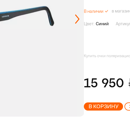
в магази
В наличии
Цвет:
Синий
Артику
Купить очки поляризацион
15 950
В КОРЗИНУ