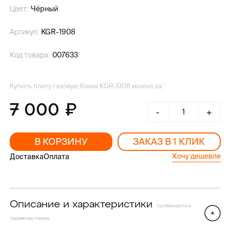
Цвет:
Чёрный
Артикул:
KGR-1908
Код товара:
007633
Купить плиту газовую Kovea KGR-1908 можно за:
7 000
-
+
В КОРЗИНУ
ЗАКАЗ В 1 КЛИК
Хочу дешевле
Доставка
Оплата
Описание и характеристики
/ особенности и
параметры товара