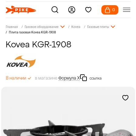
0
Главная
Газовое оборудование
Kovea
Газовые плиты
Плита газовая Kovea KGR-1908
Kovea KGR-1908
в магазине
Формула Х
В наличии
ссылка