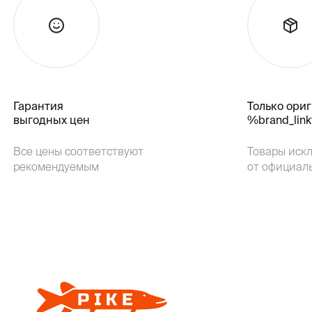
Гарантия
Только ори
выгодных цен
%brand_lin
Все цены соответствуют
Товары иск
рекомендуемым
от официал