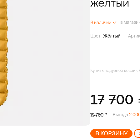
жёлтый
в магази
В наличии
Цвет:
Жёлтый
Артик
Купить надувной коврик K
17 700
Выгода
2 00
19 700
В КОРЗИНУ