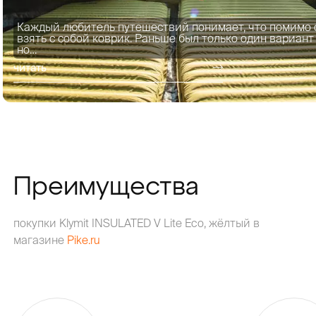
Каждый любитель путешествий понимает, что помимо 
взять с собой коврик. Раньше был только один вариант
но…
читать
Преимущества
покупки Klymit INSULATED V Lite Eco, жёлтый в
магазине
Pike.ru