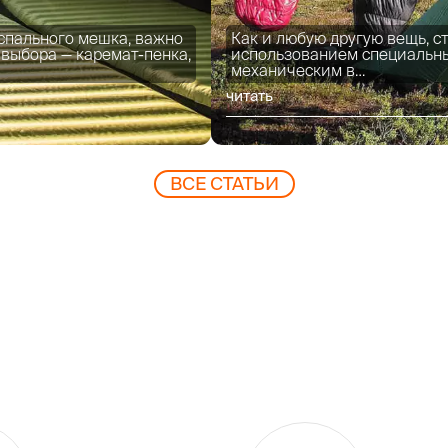
спального мешка, важно
Как и любую другую вещь, с
 выбора — каремат-пенка,
использованием специальных
механическим в…
читать
ВCЕ СТАТЬИ