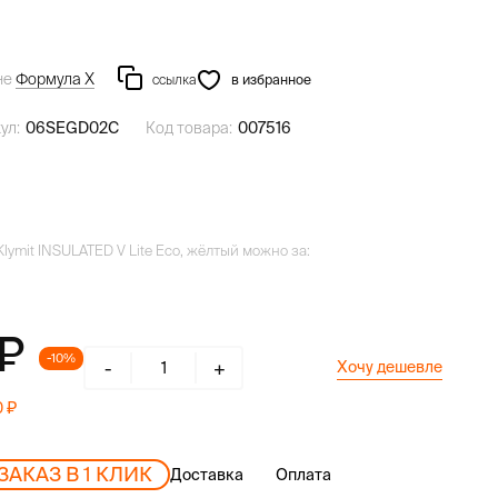
не
Формула Х
ссылка
в избранное
ул:
06SEGD02C
Код товара:
007516
lymit INSULATED V Lite Eco, жёлтый можно за:
-10%
-
+
Хочу дешевле
0
ЗАКАЗ В 1 КЛИК
Доставка
Оплата