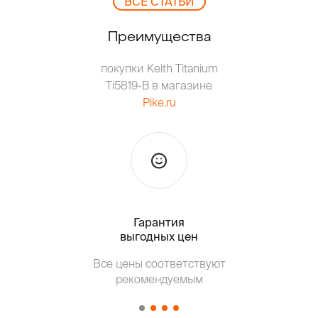
ВCЕ СТАТЬИ
Преимущества
покупки Keith Titanium
Ti5819-B в магазине
Pike.ru
Гарантия
Тольк
выгодных цен
Т
Все цены соответствуют
от о
рекомендуемым