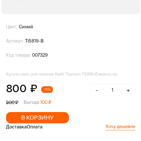
Цвет:
Синий
Артикул:
Ti5819-B
Код товара:
007329
Купить кейс для палочек Keith Titanium Ti5819-B можно за:
800
-
+
-11%
Выгода
100
900
В КОРЗИНУ
Хочу дешевле
Доставка
Оплата