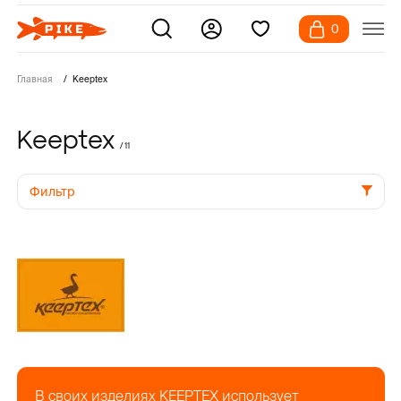
0
Главная
Keeptex
Keeptex
/ 11
Фильтр
В своих изделиях KEEPTEX использует