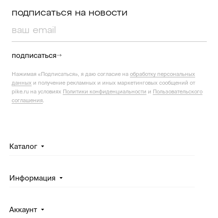
подписаться на новости
подписаться
Нажимая «Подписаться», я даю согласие на
обработку персональных
данных
и получение рекламных и иных маркетинговых сообщений от
pike.ru на условиях
Политики конфиденциальности
и
Пользовательского
соглашения
.
Каталог
Информация
Аккаунт