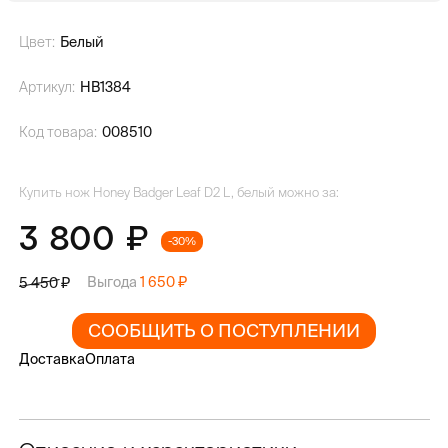
Цвет:
Белый
Артикул:
HB1384
Код товара:
008510
Купить нож Honey Badger Leaf D2 L, белый можно за:
3 800
-30%
Выгода
1 650
5 450
СООБЩИТЬ О ПОСТУПЛЕНИИ
Доставка
Оплата