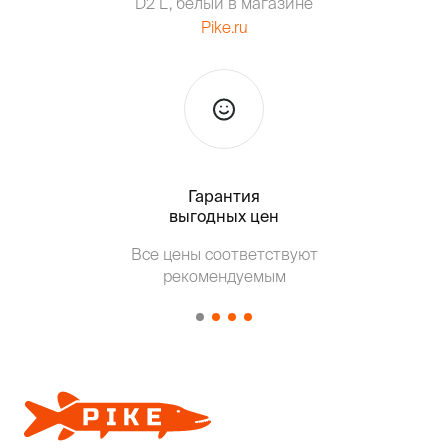
D2 L, белый в магазине
Pike.ru
Гарантия
Тольк
выгодных цен
Все цены соответствуют
Т
рекомендуемым
от о