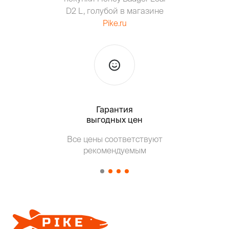
D2 L, голубой в магазине
Pike.ru
Гарантия
Тольк
выгодных цен
Т
Все цены соответствуют
от о
рекомендуемым