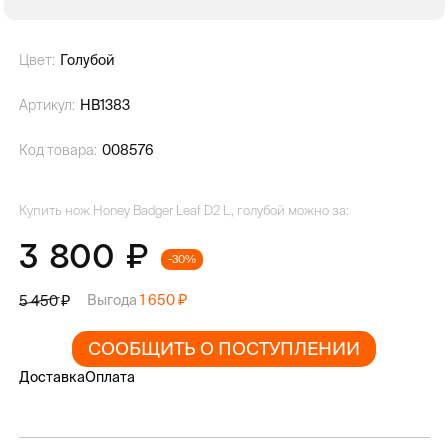
Цвет:
Голубой
Артикул:
HB1383
Код товара:
008576
Купить нож Honey Badger Leaf D2 L, голубой можно за:
3 800
-30%
Выгода
1 650
5 450
СООБЩИТЬ О ПОСТУПЛЕНИИ
Доставка
Оплата