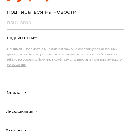
подписаться на новости
подписаться
Нажимая «Подписаться», я даю согласие на
обработку персональных
данных
и получение рекламных и иных маркетинговых сообщений от
pike.ru на условиях
Политики конфиденциальности
и
Пользовательского
соглашения
.
Каталог
Информация
Аккаунт