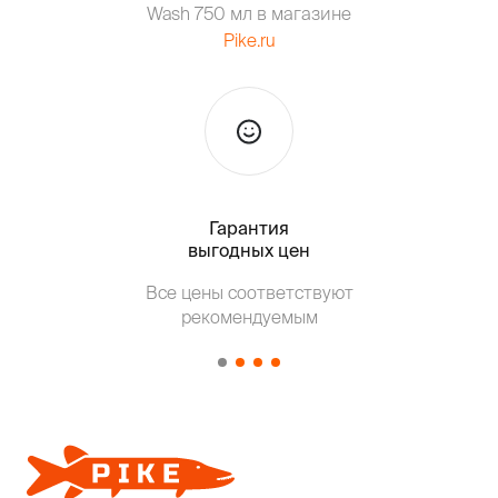
Wash 750 мл в магазине
Pike.ru
Гарантия
Тольк
выгодных цен
Все цены соответствуют
Т
рекомендуемым
от о