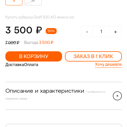
S
M
Купить рубашку Graff 820-KO можно за:
3 500
-
+
50%
Выгода
3 500
7 000
В КОРЗИНУ
ЗАКАЗ В 1 КЛИК
Хочу дешевле
Доставка
Оплата
Описание и характеристики
/ особенности и
параметры товара