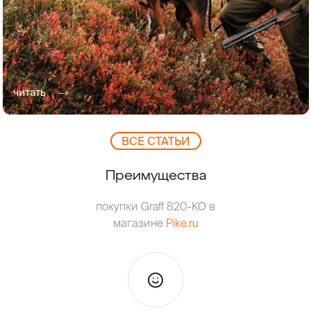
читать
ВCЕ СТАТЬИ
Преимущества
покупки Graff 820-KO в
магазине
Pike.ru