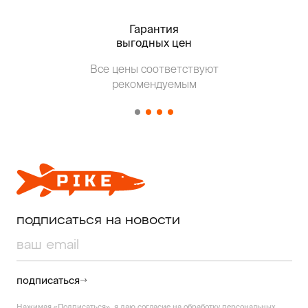
Гарантия
Тольк
выгодных цен
Т
Все цены соответствуют
от о
рекомендуемым
подписаться на новости
подписаться
Нажимая «Подписаться», я даю согласие на
обработку персональных