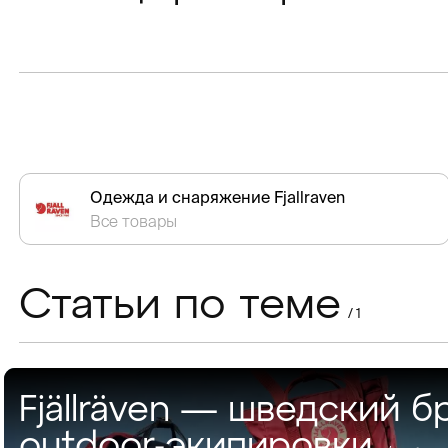
Одежда и снаряжение Fjallraven
Все товары
Статьи по теме
/ 1
Fjällräven — шведский б
outdoor-экипировки