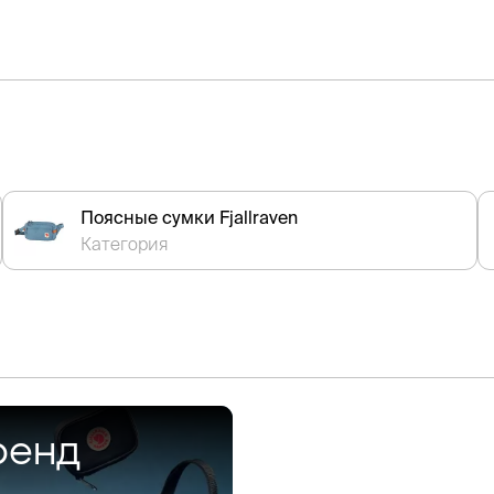
Поясные сумки Fjallraven
Категория
ренд