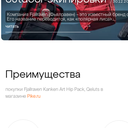
/ 30.12.2
Компания Fjällräven (Фьялравен) – это известный бренд
Его название переводится, как «полярная лиса».…
читать
Преимущества
покупки Fjallraven Kanken Art Hip Pack, Qeluts в
магазине
Pike.ru