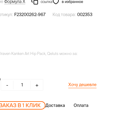
не
Формула Х
ссылка
в избранное
ртикул:
F23200262-967
Код товара:
002353
raven Kanken Art Hip Pack, Qeluts можно за:
-
+
Хочу дешевле
ЗАКАЗ В 1 КЛИК
Доставка
Оплата