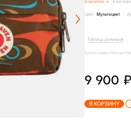
в магази
В наличии
Цвет:
Мультицвет
А
Таблица размеров
Купить сумку поясную Fjall
9 900
В КОРЗИНУ