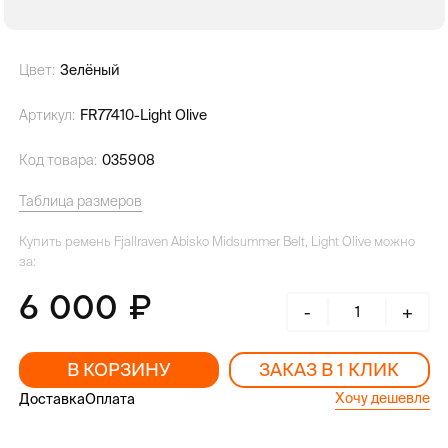
Цвет:
Зелёный
Артикул:
FR77410-Light Olive
Код товара:
035908
Таблица размеров
Купить ремень Fjallraven Abisko Midsummer Belt, Light Olive можно
за:
6 000
-
+
В КОРЗИНУ
ЗАКАЗ В 1 КЛИК
Хочу дешевле
Доставка
Оплата