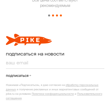
Все цены соответствуют
Т
рекомендуемым
от о
подписаться на новости
подписаться
Нажимая «Подписаться», я даю согласие на
обработку персональных
данных
и получение рекламных и иных маркетинговых сообщений от
pike.ru на условиях
Политики конфиденциальности
и
Пользовательского
соглашения
.