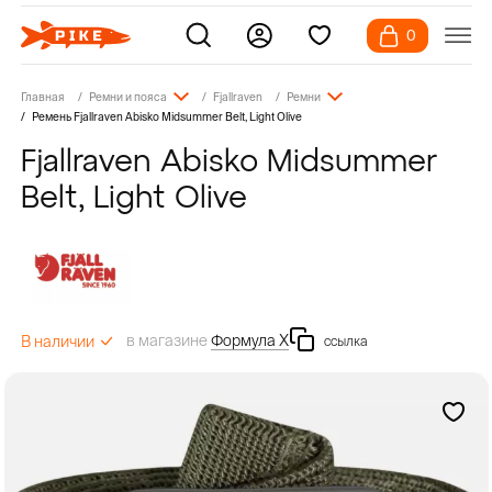
0
Главная
Ремни и пояса
Fjallraven
Ремни
Ремень Fjallraven Abisko Midsummer Belt, Light Olive
Fjallraven Abisko Midsummer
Belt, Light Olive
в магазине
Формула Х
В наличии
ссылка