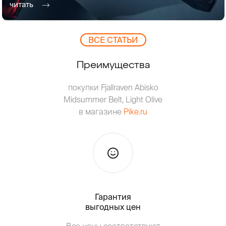
читать
ВCЕ СТАТЬИ
Преимущества
покупки Fjallraven Abisko
Midsummer Belt, Light Olive
в магазине
Pike.ru
Гарантия
Тольк
выгодных цен