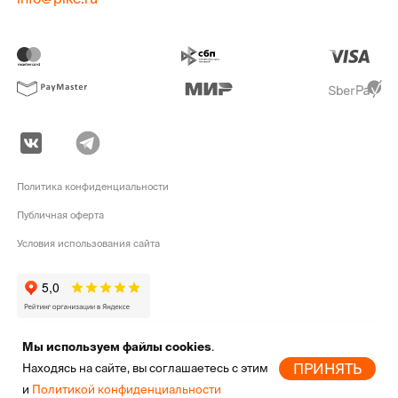
Политика конфиденциальности
Публичная оферта
Условия использования сайта
Мы используем файлы cookies
.
pike.ru © 2010 - 2026 | Высококачественная
экипировка для активного
ПРИНЯТЬ
Находясь на сайте, вы соглашаетесь с этим
отдыха
от мировых брендов
и
Политикой конфиденциальности