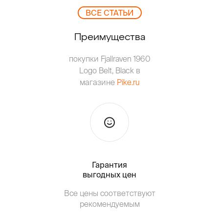
ВCЕ СТАТЬИ
Преимущества
покупки Fjallraven 1960
Logo Belt, Black в
магазине
Pike.ru
Гарантия
Тольк
выгодных цен
Все цены соответствуют
Т
рекомендуемым
от о