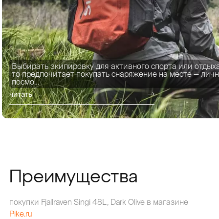
Выбирать экипировку для активного спорта или отдыха
то предпочитает покупать снаряжение на месте — личн
посмо…
читать
Преимущества
покупки Fjallraven Singi 48L, Dark Olive в магазине
Pike.ru