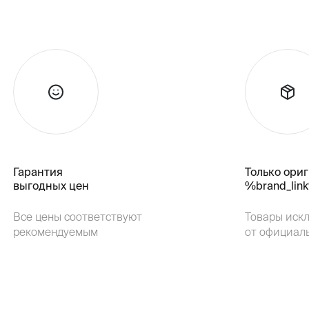
Гарантия
Только ори
выгодных цен
%brand_lin
Все цены соответствуют
Товары иск
рекомендуемым
от официал