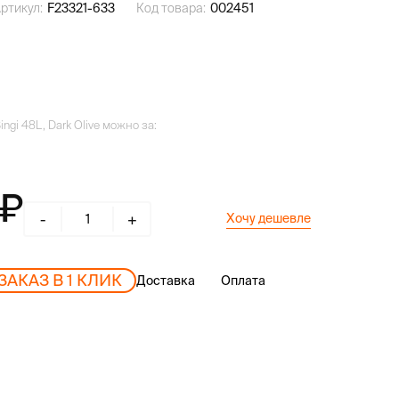
ртикул:
F23321-633
Код товара:
002451
ingi 48L, Dark Olive можно за:
-
+
Хочу дешевле
ЗАКАЗ В 1 КЛИК
Доставка
Оплата