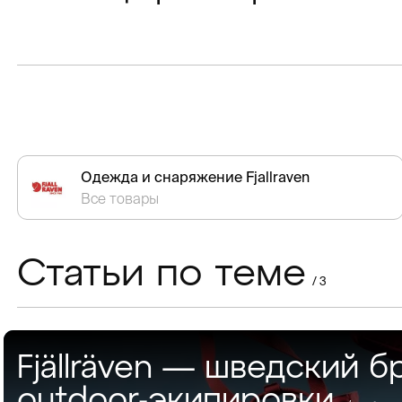
Одежда и снаряжение Fjallraven
Все товары
Статьи по теме
/ 3
Fjällräven — шведский б
outdoor-экипировки