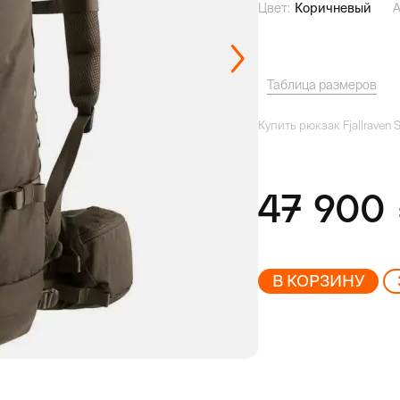
Цвет:
Коричневый
А
Таблица размеров
Купить рюкзак Fjallraven S
47 900
В КОРЗИНУ