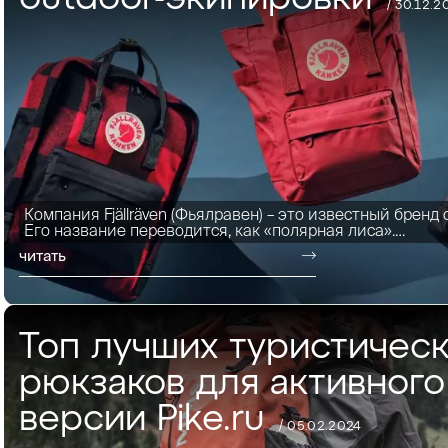
/ 30.12.2
Компания Fjällräven (Фьялравен) – это известный бренд
Его название переводится, как «полярная лиса».…
читать
Топ лучших туристичес
рюкзаков для активного
версии Pike.ru
/ 05.02.2024