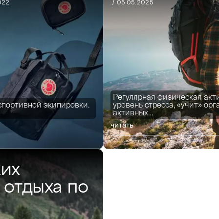
022
/ 05.05.2025
Регулярная физическая акт
 спортивной экипировки.
уровень стресса, «учит» ор
активных…
читать
ких
 отдыха по